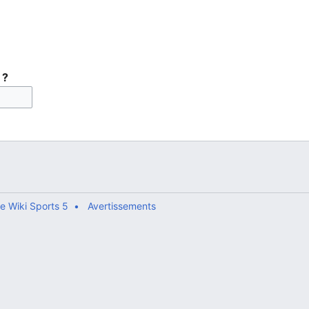
 ?
e Wiki Sports 5
Avertissements